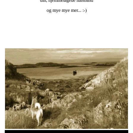
din, hjemmelagede halsbånd
og mye mye mer... :-)