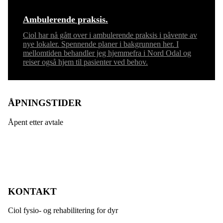
Ambulerende praksis.
Ciol har nå gått over i ambulerende praksis i påvente av
nye lokaler. Spennende planer i bakgrunnen her. I
mellomtiden behandler jeg hjemmefra i Nord Odal og
reiser også hjem til pasienter ved behov.
ÅPNINGSTIDER
Åpent etter avtale
KONTAKT
Ciol fysio- og rehabilitering for dyr